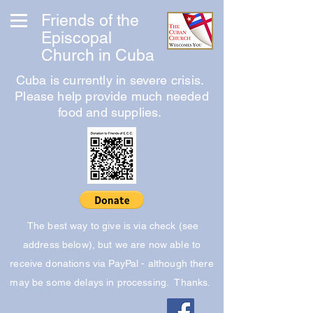
Friends of the
Episcopal
Church in Cuba
Cuba is currently in severe crisis.
Please help provide much needed
food and supplies.
The best way to give is via check (see
address below), but we are now able to
receive donations via PayPal - although there
may be some delays in processing. Thanks.