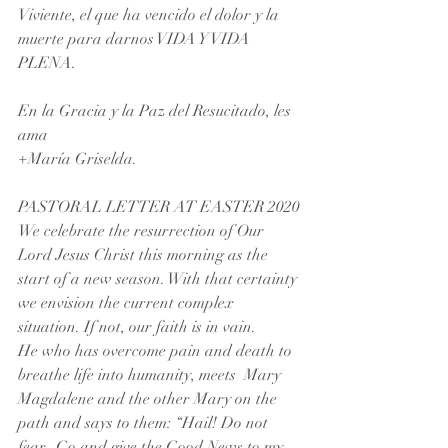
Viviente, el que ha vencido el dolor y la 
muerte para darnos VIDA Y VIDA 
PLENA.
En la Gracia y la Paz del Resucitado, les 
ama
+María Griselda.
PASTORAL LETTER AT EASTER 2020
We celebrate the resurrection of Our 
Lord Jesus Christ this morning as the 
start of a new season. With that certainty 
we envision the current complex 
situation. If not, our faith is in vain.
He who has overcome pain and death to 
breathe life into humanity, meets  Mary 
Magdalene and the other Mary on the 
path and says to them: “Hail! Do not 
fear.  Go and give the Good News to my 