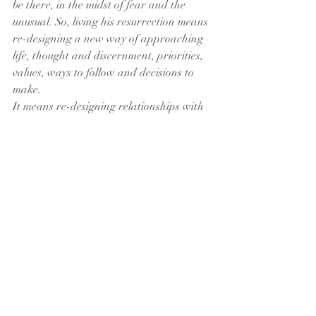
be there, in the midst of fear and the 
unusual. So, living his resurrection means 
re-designing a new way of approaching 
life, thought and discernment, priorities, 
values, ways to follow and decisions to 
make.
It means re-designing relationships with 
oouselves, with the family, with others, 
with nature and with God our Creator. 
And to release the potential that He has 
given to each person to fight relentlessly 
against everything that dehumanizes, 
degrades and annihilates the Sacred 
Creation within which humanity is.
Together as a family, together as 
communities, through this fateful current 
experience, we learn to value LIFE, to 
deepen FAITH, to grasp the Gospel and 
follow it; Let us open all spaces for the 